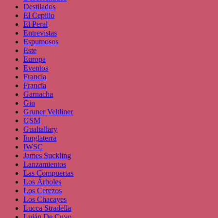
Destilados
El Cepillo
El Peral
Entrevistas
Espumosos
Este
Europa
Eventos
Francia
Francia
Garnacha
Gin
Gruner Veltliner
GSM
Gualtallary
Innglaterra
IWSC
James Suckling
Lanzamientos
Las Compuertas
Los Árboles
Los Cerezos
Los Chacayes
Lucca Stradella
Luján De Cuyo