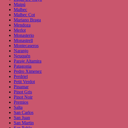
Maipú
Malbec
Malbec Cot
Mariano Braga
Mendoza
Merlot
Monasterio
Monastrell
Montecaseros
Naranjo
Neuquén
Paraje Altamira
Patagonia
Pedro Ximenez
Perdriel
Petit Verdot
Pinamar
Pinot Gris
Pinot Noir
Premios
Salta
San Carlos
San Juan
San Martin
San Pablo