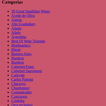
Categorías
50 Great Sparkling Wines
Aceite de Oliva
Agrelo
Alto Gualtallary
Añada
Añelo
Argentina
Best Of Wine Tourism
Biodinamico
Blend
Buenos Aires
Burdeos
Burdeos
Cabernet Franc
Cabernet Sauvignon
Cafayate
Carlos Pulenta
Chacayes
Chardonnay
Comunicador
Concursos
Córdoba
Descorchados