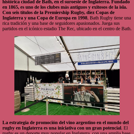
histórica ciudad de Bath, en el suroeste de Inglaterra. Fundado
en 1865, es uno de los clubes más antiguos y exitosos de la isla.
Con seis títulos de la Premiership Rugby, diez Copas de
Inglaterra y una Copa de Europa en 1998
, Bath Rugby tiene una
rica tradición y una base de seguidores apasionados. Juega sus
partidos en el icónico estadio The Rec, ubicado en el centro de Bath.
La estrategia de promoción del vino argentino en el mundo del
rugby en Inglaterra es una iniciativa con un gran potencial
. El
rugby es un deporte muy popular en Inglaterra, con una amplia base