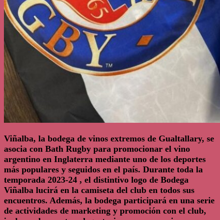
Viñalba, la bodega de vinos extremos de Gualtallary, se
asocia con Bath Rugby para promocionar el vino
argentino en Inglaterra mediante uno de los deportes
más populares y seguidos en el país. Durante toda la
temporada 2023-24 , el distintivo logo de Bodega
Viñalba lucirá en la camiseta del club en todos sus
encuentros. Además, la bodega participará en una serie
de actividades de marketing y promoción con el club,