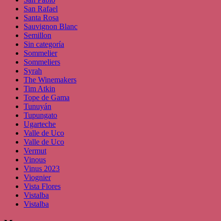
San Rafael
Santa Rosa
Sauvignon Blanc
Semillon
Sin categoría
Sommelier
Sommeliers
Syrah
The Winemakers
Tim Atkin
Tope de Gama
Tunuyán
Tupungato
Ugarteche
Valle de Uco
Valle de Uco
Vermut
Vinous
Vinus 2023
Viognier
Vista Flores
Vistalba
Vistalba