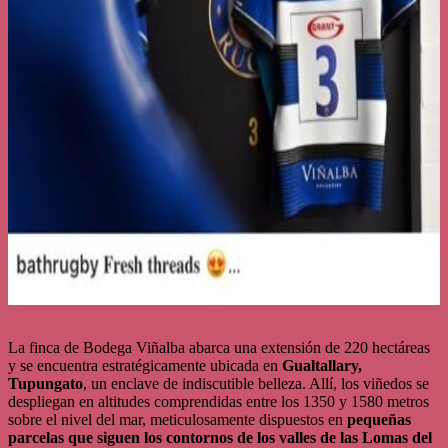
La finca de Bodega Viñalba abarca una extensión de 220 hectáreas
y se encuentra estratégicamente ubicada en
Gualtallary,
Tupungato
, un enclave de indiscutible belleza. Allí, los viñedos se
despliegan en altitudes comprendidas entre los 1350 y 1580 metros
sobre el nivel del mar, meticulosamente dispuestos en
pequeñas
parcelas que siguen los contornos de los valles de las Lomas del