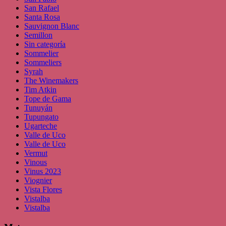
San Rafael
Santa Rosa
Sauvignon Blanc
Semillon
Sin categoría
Sommelier
Sommeliers
Syrah
The Winemakers
Tim Atkin
Tope de Gama
Tunuyán
Tupungato
Ugarteche
Valle de Uco
Valle de Uco
Vermut
Vinous
Vinus 2023
Viognier
Vista Flores
Vistalba
Vistalba