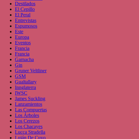
Destilados
El Cepillo
El Peral
Entrevistas
Espumosos
Este
Europa
Eventos
Francia
Francia
Garnacha
Gin
Gruner Veltliner
GSM
Gualtallary
Innglaterra
IWSC
James Suckling
Lanzamientos
Las Compuertas
Los Árboles
Los Cerezos
Los Chacayes
Lucca Stradella
Luján De Cuyo