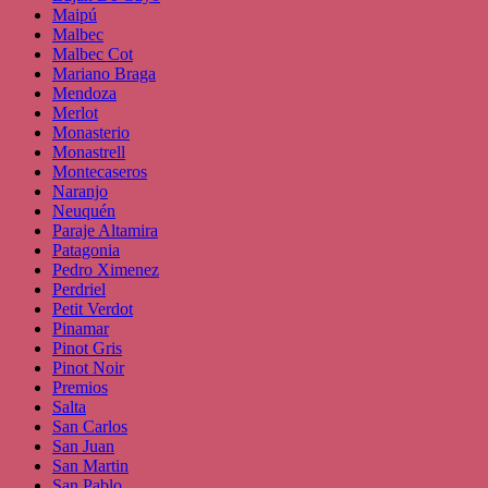
Maipú
Malbec
Malbec Cot
Mariano Braga
Mendoza
Merlot
Monasterio
Monastrell
Montecaseros
Naranjo
Neuquén
Paraje Altamira
Patagonia
Pedro Ximenez
Perdriel
Petit Verdot
Pinamar
Pinot Gris
Pinot Noir
Premios
Salta
San Carlos
San Juan
San Martin
San Pablo