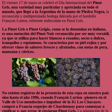
El viernes 17 de mayo se celebró el Día Internacional del
Pinot
Gris, una variedad muy particular y apreciada en todo el
mundo, que llegó a la Argentina de la mano de Piedra Negra,
la
reconocida y multipremiada bodega liderada por el bordelés
François Lurton, referente indiscutida en Pinot Gris.
La Pinot Gris o Pinot Grigio, como se la denomina en italiano,
es una mutación del Pinot Noir reconocida por ser muy versátil,
ya que se utiliza para hacer blancos o rosados, secos o dulces,
tranquilos y espumosos. Se caracteriza por su piel rojiza y por
ofrecer vinos de sabores frescos y afrutados, con notas de pera,
manzana y cítricos.
No existen registros de la presencia de esta cepa en nuestro país
sino hasta el año 1996, cuando François Lurton -pionero en el
Valle de Uco mendocino e impulsor de la IG Los Chacayes-
compró a Francia esquejes de Chardonnay para comenzar a
vinificar y, por error, le enviaron Pinot Gris.
La adaptación de la