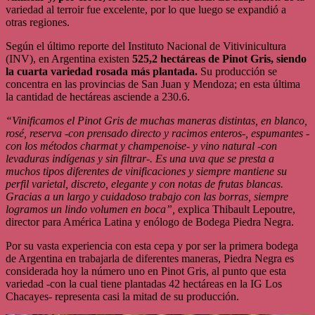
variedad al terroir fue excelente, por lo que luego se expandió a
otras regiones.
Según el último reporte del Instituto Nacional de Vitivinicultura
(INV), en Argentina existen
525,2 hectáreas de Pinot Gris, siendo
la cuarta variedad rosada más plantada.
Su producción se
concentra en las provincias de San Juan y Mendoza; en esta última
la cantidad de hectáreas asciende a 230.6.
“Vinificamos el Pinot Gris de muchas maneras distintas, en blanco,
rosé, reserva -con prensado directo y racimos enteros-, espumantes -
con los métodos charmat y champenoise- y vino natural -con
levaduras indígenas y sin filtrar-. Es una uva que se presta a
muchos tipos diferentes de vinificaciones y siempre mantiene su
perfil varietal, discreto, elegante y con notas de frutas blancas.
Gracias a un largo y cuidadoso trabajo con las borras, siempre
logramos un lindo volumen en boca”,
explica Thibault Lepoutre,
director para América Latina y enólogo de Bodega Piedra Negra.
Por su vasta experiencia con esta cepa y por ser la primera bodega
de Argentina en trabajarla de diferentes maneras, Piedra Negra es
considerada hoy la número uno en Pinot Gris, al punto que esta
variedad -con la cual tiene plantadas 42 hectáreas en la IG Los
Chacayes- representa casi la mitad de su producción.