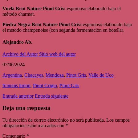
Vuelà Brut Nature Pinot Gris:
espumoso elaborado bajo el
método charmat.
Piedra Negra Brut Nature Pinot Gris:
espumoso elaborado bajo
el método champenoise (con segunda fermentación en botella).
Alejandro Ab.
Archivo del Autor
Sitio web del autor
07/06/2024
Argentina
,
Chacayes
,
Mendoza
,
Pinot Gris
,
Valle de Uco
francois lurton
,
Pinot Grigio
,
Pinot Gris
Entrada anterior
Entrada siguiente
Deja una respuesta
Tu dirección de correo electrónico no será publicada.
Los campos
obligatorios están marcados con
*
Comentario
*