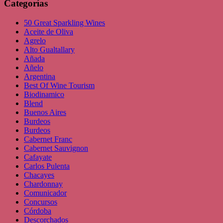
Categorías
50 Great Sparkling Wines
Aceite de Oliva
Agrelo
Alto Gualtallary
Añada
Añelo
Argentina
Best Of Wine Tourism
Biodinamico
Blend
Buenos Aires
Burdeos
Burdeos
Cabernet Franc
Cabernet Sauvignon
Cafayate
Carlos Pulenta
Chacayes
Chardonnay
Comunicador
Concursos
Córdoba
Descorchados